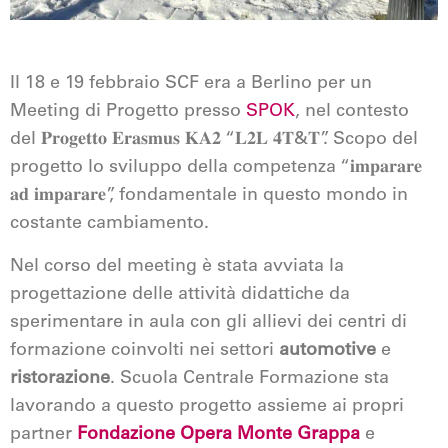
Il 18 e 19 febbraio SCF era a Berlino per un
Meeting di Progetto presso
SPOK
, nel contesto
del 𝐏𝐫𝐨𝐠𝐞𝐭𝐭𝐨 𝐄𝐫𝐚𝐬𝐦𝐮𝐬 𝐊𝐀𝟐 “𝐋𝟐𝐋 𝟒𝐓&𝐓”. Scopo del
progetto lo sviluppo della competenza “𝐢𝐦𝐩𝐚𝐫𝐚𝐫𝐞
𝐚𝐝 𝐢𝐦𝐩𝐚𝐫𝐚𝐫𝐞”, fondamentale in questo mondo in
costante cambiamento.
Nel corso del meeting è stata avviata la
progettazione delle attività didattiche da
sperimentare in aula con gli allievi dei centri di
formazione coinvolti nei settori
automotive
e
ristorazione
. Scuola Centrale Formazione sta
lavorando a questo progetto assieme ai propri
partner
Fondazione Opera Monte Grappa
e