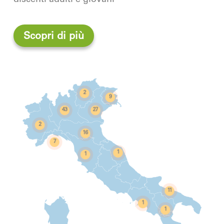
discenti adulti e giovani
Scopri di più
2
9
43
27
2
16
7
1
1
11
1
1