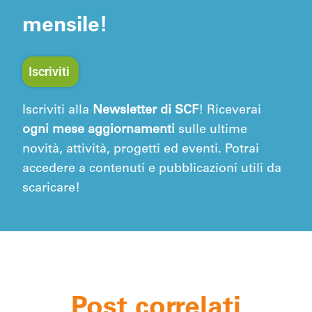
mensile!
Iscriviti
Iscriviti alla
Newsletter di SCF
! Riceverai
ogni mese aggiornamenti
sulle ultime
novità, attività, progetti ed eventi. Potrai
accedere a contenuti e pubblicazioni utili da
scaricare!
Post correlati