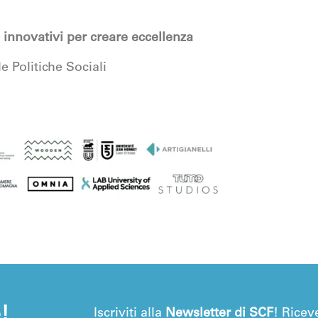
nnovativi per creare eccellenza
 Politiche Sociali
e!
Iscriviti alla
Newsletter di SCF
! Ricev