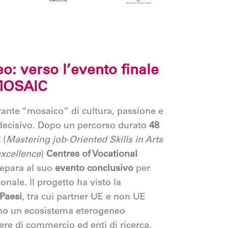
eo: verso l’evento finale
 MOSAIC
ibrante “mosaico” di cultura, passione e
 decisivo. Dopo un percorso durato
48
C
(
Mastering job-Oriented Skills in Arts
excellence
)
Centres of Vocational
repara al suo
evento conclusivo
per
onale. Il progetto ha visto la
 Paesi
, tra cui partner UE e non UE
ono un ecosistema eterogeneo
re di commercio ed enti di ricerca.