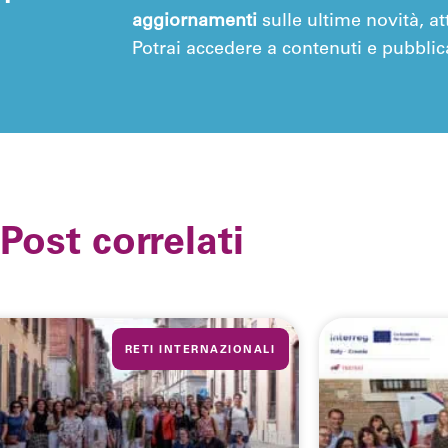
aggiornamenti
sulle ultime novità, att
Potrai accedere a contenuti e pubblica
Post correlati
RETI INTERNAZIONALI