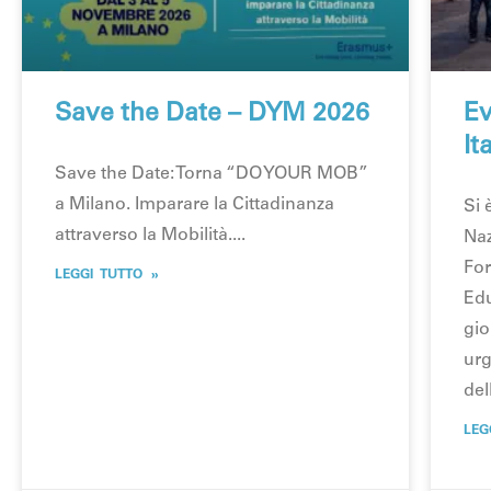
Save the Date – DYM 2026
Ev
It
Save the Date: Torna “DO YOUR MOB”
a Milano. Imparare la Cittadinanza
Si 
attraverso la Mobilità.
Naz
For
LEGGI TUTTO »
Edu
gio
urg
del
LEG