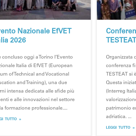
ento Nazionale EfVET
Conferen
alia 2026
TESTEA
è concluso oggi a Torino l’Evento
Organizzata 
ionale Italia di EfVET (European
conferenza fi
um of Technical and Vocational
TESTEAT si è
cation and Training), una due
Questa iniziat
rni intensa dedicata alle sfide più
(Interreg Ital
enti e alle innovazioni nel settore
valorizzazione
la formazione professionale.
patrimonio e
adriatica.
GI TUTTO »
LEGGI TUTTO »