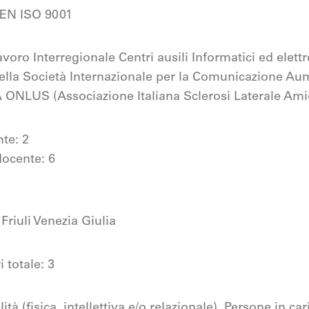
 EN ISO 9001
voro Interregionale Centri ausili Informatici
ed elettr
della Società
Internazionale per la Comunicazione Au
 ONLUS (Associazione Italiana Sclerosi
Laterale Ami
nte: 2
docente: 6
 Friuli Venezia Giulia
 totale: 3
tà (fisica, intellettiva e/o relazionale), Persone in cari