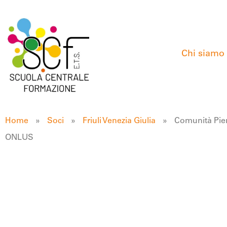
Chi siamo
Home
»
Soci
»
Friuli Venezia Giulia
»
Comunità Pie
ONLUS