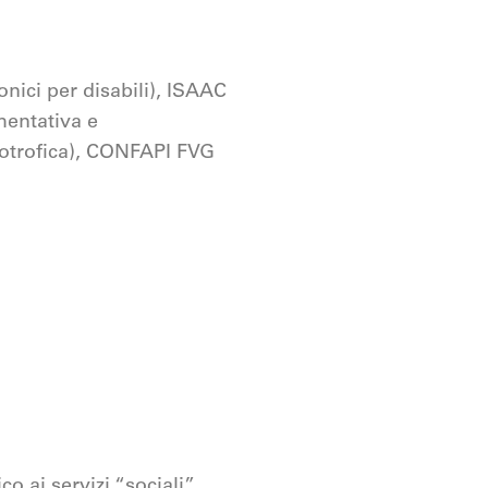
onici per disabili), ISAAC
mentativa e
otrofica), CONFAPI FVG
co ai servizi “sociali”,