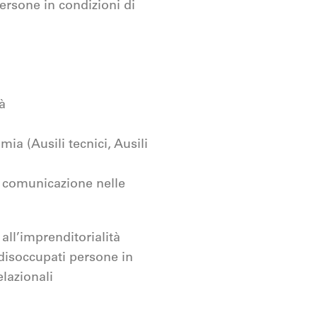
persone in condizioni di
à
ia (Ausili tecnici, Ausili
a comunicazione nelle
all’imprenditorialità
 disoccupati persone in
elazionali