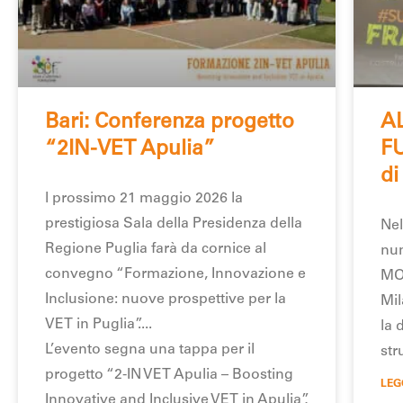
Bari: Conferenza progetto
A
“2IN-VET Apulia”
F
di
l prossimo 21 maggio 2026 la
prestigiosa Sala della Presidenza della
Nel
Regione Puglia farà da cornice al
num
convegno “Formazione, Innovazione e
MOS
Inclusione: nuove prospettive per la
Mil
VET in Puglia”.
la 
L’evento segna una tappa per il
str
progetto “2-IN VET Apulia – Boosting
LEG
Innovative and Inclusive VET in Apulia”,