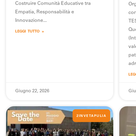
Costruire Comunità Educative tra
Org
Empatia, Responsabilità e
con
Innovazione
TES
Que
LEGGI TUTTO »
(In
val
pat
adr
LEG
Giugno 22, 2026
Giu
2INVETAPULIA