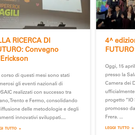
LLA RICERCA DI
4^ edizi
UTURO: Convegno
FUTURO
 Erickson
Oggi, 15 april
presso la Sal
 corso di questi mesi sono stati
Camera dei D
erosi gli eventi nazionali di
ufficialmente
AIC realizzati con successo tra
progetto “I
ano, Trento e Fermo, consolidando
promosso dal
diffusione delle metodologie e degli
Frera.
umenti innovativi sviluppati.
LEGGI TUTTO »
GI TUTTO »