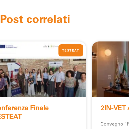
Post correlati
TESTEAT
nferenza Finale
2IN-VET 
ESTEAT
Convegno “F