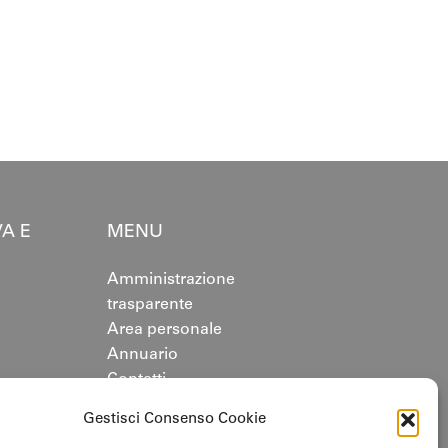
A E
MENU
Amministrazione
trasparente
Area personale
Annuario
Contatti
azione.org
Cookie policy
Gestisci Consenso Cookie
mazione.org
Privacy Policy