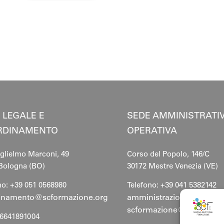
 LEGALE E
SEDE AMMINISTRATIV
RDINAMENTO
OPERATIVA
glielmo Marconi, 49
Corso del Popolo, 146/C
Bologna (BO)
30172 Mestre
Venezia (VE)
no: +39 051 0568980
Telefono: +39 041 5382142
inamento@scformazione.org
amministrazione@scform
scformazione@pec.scfor
06641891004