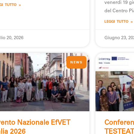
venerdì 19 gi
GI TUTTO »
del Centro P
LEGGI TUTTO »
lio 20, 2026
Giugno 23, 20
NEWS
ento Nazionale EfVET
Conferen
alia 2026
TESTEA