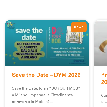
NEWS
Save the Date – DYM 2026
Pr
2
Save the Date: Torna “DO YOUR MOB”
a Milano. Imparare la Cittadinanza
Can
attraverso la Mobilità.
fin