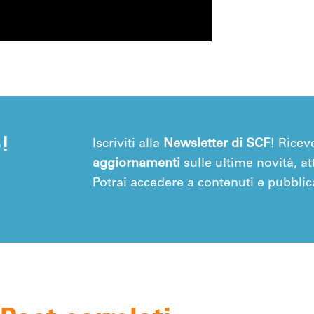
e!
Iscriviti alla
Newsletter di SCF
! Ricev
aggiornamenti
sulle ultime novità, att
Potrai accedere a contenuti e pubblica