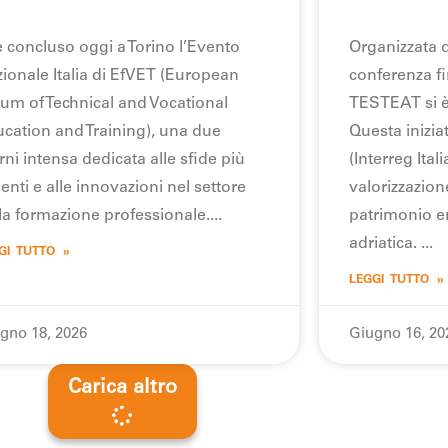
è concluso oggi a Torino l’Evento
Organizzata 
ionale Italia di EfVET (European
conferenza fi
um of Technical and Vocational
TESTEAT si è
cation and Training), una due
Questa iniziat
rni intensa dedicata alle sfide più
(Interreg Ital
enti e alle innovazioni nel settore
valorizzazione
la formazione professionale.
patrimonio e
adriatica.
GI TUTTO »
LEGGI TUTTO »
gno 18, 2026
Giugno 16, 20
Carica altro