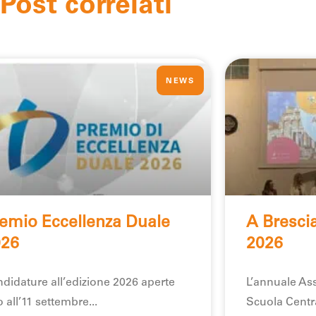
Post correlati
NEWS
emio Eccellenza Duale
A Bresci
026
2026
didature all’edizione 2026 aperte
L’annuale Ass
o all’11 settembre
Scuola Centra