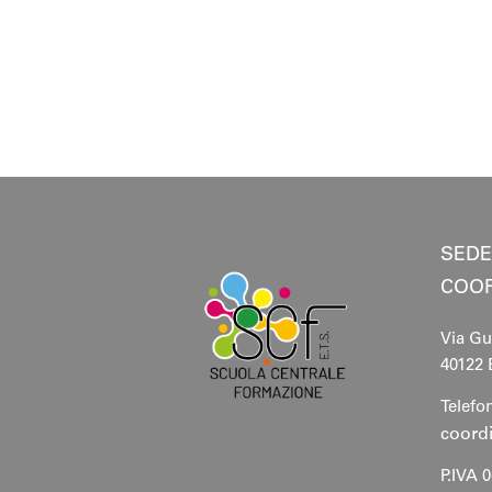
SEDE
COO
Via Gu
40122 
Telefo
coord
P.IVA 