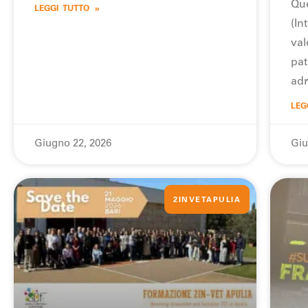
Que
LEGGI TUTTO »
(In
val
pat
adr
LEG
Giugno 22, 2026
Giu
2INVETAPULIA