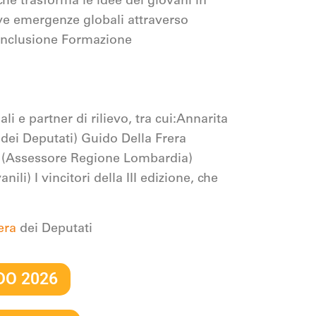
che trasforma le idee dei giovani in
ove emergenze globali attraverso
e Inclusione Formazione
li e partner di rilievo, tra cui:Annarita
 dei Deputati) Guido Della Frera
i (Assessore Regione Lombardia)
li) I vincitori della III edizione, che
era
dei Deputati
DO 2026