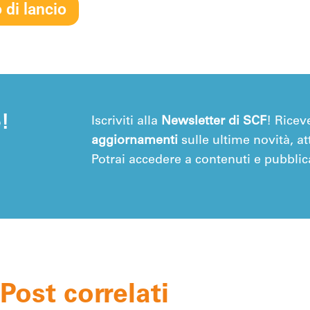
di lancio
e!
Iscriviti alla
Newsletter di SCF
! Ricev
aggiornamenti
sulle ultime novità, att
Potrai accedere a contenuti e pubblica
Post correlati