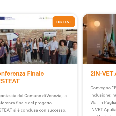
TESTEAT
nferenza Finale
2IN-VET 
ESTEAT
Convegno “F
Inclusione: n
anizzata dal Comune di Venezia, la
VET in Puglia”
ferenza finale del progetto
IN VET Apuli
TEAT si è conclusa con successo.