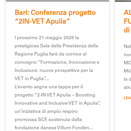
Bari: Conferenza progetto
A
“2IN-VET Apulia”
F
di
l prossimo 21 maggio 2026 la
prestigiosa Sala della Presidenza della
Nel
Regione Puglia farà da cornice al
num
convegno “Formazione, Innovazione e
MOS
Inclusione: nuove prospettive per la
Mil
VET in Puglia”.
la 
L’evento segna una tappa per il
str
progetto “2-IN VET Apulia – Boosting
LEG
Innovative and Inclusive VET in Apulia”,
un’iniziativa di ampio respiro
promossa SCF, sostenuta dalla
fondazione danese Villum Fonden